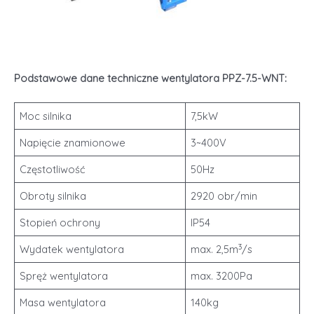
Podstawowe dane techniczne wentylatora PPZ-7.5-WNT:
Moc silnika
7,5kW
Napięcie znamionowe
3~400V
Częstotliwość
50Hz
Obroty silnika
2920 obr/min
Stopień ochrony
IP54
3
Wydatek wentylatora
max. 2,5m
/s
Spręż wentylatora
max. 3200Pa
Masa wentylatora
140kg