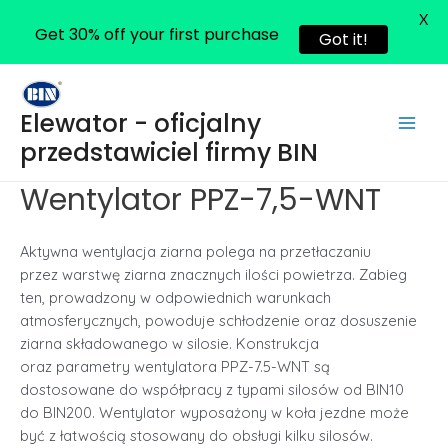
X
Get 30% off your first purchase
Got it!
Skip
to
Elewator - oficjalny
content
Main
przedstawiciel firmy BIN
Men
Wentylator PPZ-7,5-WNT
Aktywna wentylacja ziarna polega na przetłaczaniu
przez warstwę ziarna znacznych ilości powietrza. Zabieg
ten, prowadzony w odpowiednich warunkach
atmosferycznych, powoduje schłodzenie oraz dosuszenie
ziarna składowanego w silosie. Konstrukcja
oraz parametry wentylatora PPZ-7.5-WNT są
dostosowane do współpracy z typami silosów od BIN10
do BIN200. Wentylator wyposażony w koła jezdne może
być z łatwością stosowany do obsługi kilku silosów.