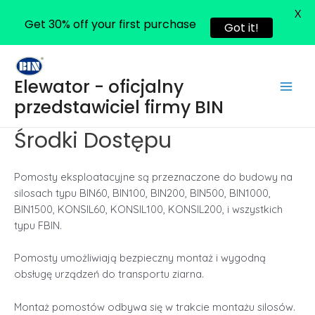
X
Get 30% off your first purchase
Got it!
Skip
to
Elewator - oficjalny
content
Main
przedstawiciel firmy BIN
Men
Środki Dostępu
Pomosty eksploatacyjne są przeznaczone do budowy na
silosach typu BIN60, BIN100, BIN200, BIN500, BIN1000,
BIN1500, KONSIL60, KONSIL100, KONSIL200, i wszystkich
typu FBIN.
Pomosty umożliwiają bezpieczny montaż i wygodną
obsługę urządzeń do transportu ziarna.
Montaż pomostów odbywa się w trakcie montażu silosów.