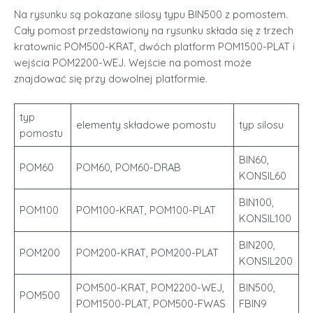
Na rysunku są pokazane silosy typu BIN500 z pomostem.
Cały pomost przedstawiony na rysunku składa się z trzech
kratownic POM500-KRAT, dwóch platform POM1500-PLAT i
wejścia POM2200-WEJ. Wejście na pomost może
znajdować się przy dowolnej platformie.
typ
elementy składowe pomostu
typ silosu
pomostu
BIN60,
POM60
POM60, POM60-DRAB
KONSIL60
BIN100,
POM100
POM100-KRAT, POM100-PLAT
KONSIL100
BIN200,
POM200
POM200-KRAT, POM200-PLAT
KONSIL200
POM500-KRAT, POM2200-WEJ,
BIN500,
POM500
POM1500-PLAT, POM500-FWAS
FBIN9